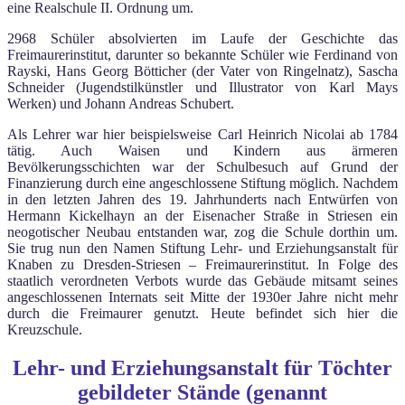
eine Realschule II. Ordnung um.
2968 Schüler absolvierten im Laufe der Geschichte das
Freimaurerinstitut, darunter so bekannte Schüler wie Ferdinand von
Rayski, Hans Georg Bötticher (der Vater von Ringelnatz), Sascha
Schneider (Jugendstilkünstler und Illustrator von Karl Mays
Werken) und Johann Andreas Schubert.
Als Lehrer war hier beispielsweise Carl Heinrich Nicolai ab 1784
tätig. Auch Waisen und Kindern aus ärmeren
Bevölkerungsschichten war der Schulbesuch auf Grund der
Finanzierung durch eine angeschlossene Stiftung möglich. Nachdem
in den letzten Jahren des 19. Jahrhunderts nach Entwürfen von
Hermann Kickelhayn an der Eisenacher Straße in Striesen ein
neogotischer Neubau entstanden war, zog die Schule dorthin um.
Sie trug nun den Namen Stiftung Lehr- und Erziehungsanstalt für
Knaben zu Dresden-Striesen – Freimaurerinstitut. In Folge des
staatlich verordneten Verbots wurde das Gebäude mitsamt seines
angeschlossenen Internats seit Mitte der 1930er Jahre nicht mehr
durch die Freimaurer genutzt. Heute befindet sich hier die
Kreuzschule.
Lehr- und Erziehungsanstalt für Töchter
gebildeter Stände (genannt