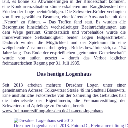
laut, es könne zu Abwanderungen in der Bruderschaft kommen,
eine Konkurrenzsituation könne eskalieren und Ranglistenstreit den
Frieden der Loge beeinträchtigen. Die Schwerter-Brüder verlangten
von ihren gewählten Beamten, eine klärende Aussprache mit den
„Neuen“ zu führen. – Das Treffen fand statt. Es wurden alle
Besorgnisse hinsichtlich wechselseitiger Beeinträchtigungen aus
dem Wege geräumt. Grundsätzlich und vorbehaltlos wurde die
immerwährende Selbständigkeit beider Logen festgeschrieben.
Dadurch wurden die Möglichkeit und der Spielraum für eine
weitgehende Zusammenarbeit gelegt. Beides bewährte sich, ca. 154
Jahre lang. Das Ende der ersprießlichen „getrennten Gemeinschaft“
wurde von außen gesetzt – durch das Verbot jeglicher
freimaurerischen Regung per 31. Juli 1935.
Das heutige Logenhaus
Seit 2013 arbeiten mehrere Dresdner Logen unter einer
gemeinsamen Adresse: Tolkewitzer Straße 49 im Stadtteil Blasewitz.
Eine ausführliche Fotostrecke von der Sanierung des Gebäudes hält
die Internetseite der Eigentümerin, die Freimaurerstiftung der
Schwerter- und Apfelloge zu Dresden, bereit:
www.freimaurerstiftung-dresden.de/das-neue-logenhaus
Dresdner Logenhaus seit 2013. Foto o.D., Freimaurerstiftung 