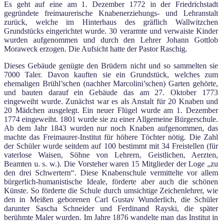
Es geht auf eine am 1. Dezember 1772 in der Friedrichstadt
gegründete freimaurerische Knabenerziehungs- und Lehranstalt
zurück, welche im Hinterhaus des gräflich Wallwitzchen
Grundstücks eingerichtet wurde. 30 verarmte und verwaiste Kinder
wurden aufgenommen und durch den Lehrer Johann Gottlob
Moraweck erzogen. Die Aufsicht hatte der Pastor Raschig.
Dieses Gebäude genügte den Brüdern nicht und so sammelten sie
7000 Taler. Davon kauften sie ein Grundstück, welches zum
ehemaligen Brühl’schen (nachher Marcolini’schen) Garten gehörte,
und bauten darauf ein Gebäude das am 27. Oktober 1773
eingeweiht wurde. Zunächst war es als Anstalt für 20 Knaben und
20 Mädchen ausgelegt. Ein neuer Flügel wurde am 1. Dezember
1774 eingeweiht. 1801 wurde sie zu einer Allgemeine Bürgerschule.
Ab dem Jahr 1843 wurden nur noch Knaben aufgenommen, das
machte das Freimaurer-Institut für höhere Töchter nötig. Die Zahl
der Schüler wurde seitdem auf 100 bestimmt mit 34 Freistellen (für
vaterlose Waisen, Söhne von Lehrern, Geistlichen, Aerzten,
Beamten u. s. w.). Die Vorsteher waren 15 Mitglieder der Loge „zu
den drei Schwertern“. Diese Knabenschule vermittelte vor allem
bürgerlich-humanistische Ideale, förderte aber auch die schönen
Künste. So förderte die Schule durch umsichtige Zeichenlehrer, wie
den in Meißen geborenen Carl Gustav Wunderlich, die Schüler
darunter Sascha Schneider und Ferdinand Rayski, die später
berühmte Maler wurden. Im Jahre 1876 wandelte man das Institut in