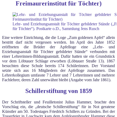
Freimaurerinstitut für Töchter)
Lehr- und Erziehungsanstalt für Töchter gebildeter Stände („Fr
für Töchter“). Postkarte o.D., Sammlung Jens Rusch
Eine weitere Einrichtung, die die Loge „Zum goldenen Apfel“ allein
bestritt darf nicht vergessen werden. Im April des Jahre 1852
eröffneten die Brüder der Apfelloge eine „Lehr- und
Erziehungsanstalt für Töchter gebildeter Stände“ verbunden mit
einer Lehrerinnen-Bildungsanstalt. Dafür hatten sie ein Grundstück
vor dem Löbtauer Schlage erworben (Löbtauer Straße 13). 1867
besuchten diese Schule bereits 174 Schülerinnen. Der Vorstand
setzte sich aus 16 Mitgliedern der Apfelloge zusammen. Das
Lehrerkollegium umfasste 7 Lehrer und 7 Lehrerinnen und mehrere
Fachlehrer, deren Zahl unerwähnt bleibt (Angabe vom Jahr 1861).
Schillerstiftung von 1859
Der Schriftsteller und Feuilletonist Julius Hammer, brachte den
Vorschlag ein, die „deutsche Schillerstiftung“ für in Not geratene
Künstler am 50. Todestages Friedrich Schillers zu Gründen. Bei der
Trauerfeier in Loschwitz kam dem Apfelogenbruder Hammer diese