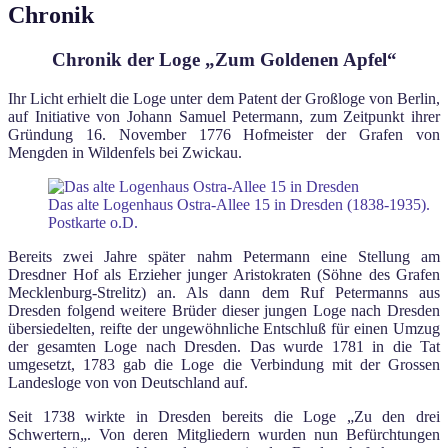
Chronik
Chronik der Loge „Zum Goldenen Apfel“
Ihr Licht erhielt die Loge unter dem Patent der Großloge von Berlin,
auf Initiative von Johann Samuel Petermann, zum Zeitpunkt ihrer
Gründung 16. November 1776 Hofmeister der Grafen von
Mengden in Wildenfels bei Zwickau.
Das alte Logenhaus Ostra-Allee 15 in Dresden (1838-1935).
Postkarte o.D.
Bereits zwei Jahre später nahm Petermann eine Stellung am
Dresdner Hof als Erzieher junger Aristokraten (Söhne des Grafen
Mecklenburg-Strelitz) an. Als dann dem Ruf Petermanns aus
Dresden folgend weitere Brüder dieser jungen Loge nach Dresden
übersiedelten, reifte der ungewöhnliche Entschluß für einen Umzug
der gesamten Loge nach Dresden. Das wurde 1781 in die Tat
umgesetzt, 1783 gab die Loge die Verbindung mit der Grossen
Landesloge von von Deutschland auf.
Seit 1738 wirkte in Dresden bereits die Loge „
Zu den drei
Schwertern
„. Von deren Mitgliedern wurden nun Befürchtungen