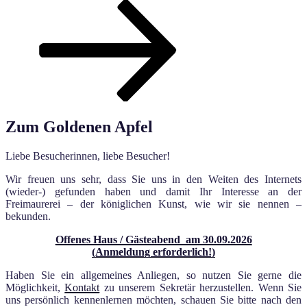
Nach
unten
zum
Inhalt
scrollen
Zum Goldenen Apfel
Liebe Besucherinnen, liebe Besucher!
Wir freuen uns sehr, dass Sie uns in den Weiten des Internets
(wieder-) gefunden haben und damit Ihr Interesse an der
Freimaurerei – der königlichen Kunst, wie wir sie nennen –
bekunden.
Offenes Haus / Gästeabend am 30.09.2026
(Anmeldung erforderlich!)
Haben Sie ein allgemeines Anliegen, so nutzen Sie gerne die
Möglichkeit,
Kontakt
zu unserem Sekretär herzustellen. Wenn Sie
uns persönlich kennenlernen möchten, schauen Sie bitte nach den